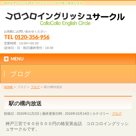
英語を学びたい人同士でのフリートークの場ご提供します。
お気軽にお問い合わせください
TEL
0120-356-956
営業時間：13:00〜20:20
(定休日：日・祝日)最終受付：19:30
MENU
ブログ
HOME
»
ブログ
»
ブログ
»
駅の構内放送
駅の構内放送
投稿日 : 2015年11月2日
最終更新日時 : 2016年10月14日
カテゴリー :
ブログ
神戸三宮で６０分５００円の格安英会話 コロコロイングリッシ
ュサークルです。