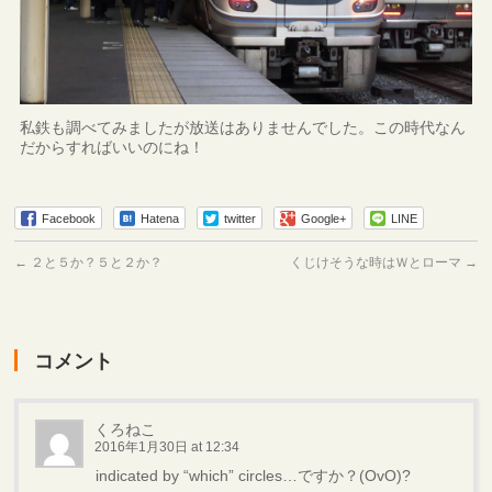
私鉄も調べてみましたが放送はありませんでした。この時代なん
だからすればいいのにね！
Facebook
Hatena
twitter
Google+
LINE
←
２と５か？５と２か？
くじけそうな時はＷとローマ
→
コメント
くろねこ
2016年1月30日 at 12:34
indicated by “which” circles…ですか？(OvO)?