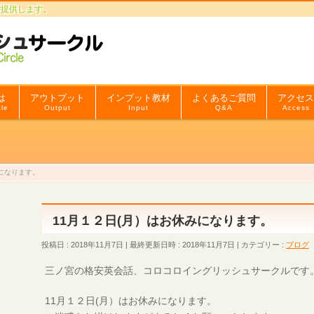
ご提供します。
とは
アウトプット
インプット教材
よくあるご質問
アクセス
cle
Output
Input
Q&A
Access
みになります。
11月１２日(月）はお休みになります。
投稿日 : 2018年11月7日
最終更新日時 : 2018年11月7日
カテゴリー :
ブログ
三ノ宮の格安英会話、コロコロイングリッシュサークルです
11月１２日(月）はお休みになります。