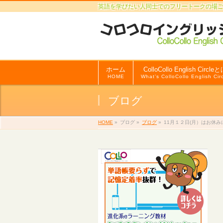
英語を学びたい人同士でのフリートークの場
ホーム
ColloCollo English Circle
HOME
What’s ColloCollo English Cir
ブログ
HOME
»
ブログ
»
ブログ
»
11月１２日(月）はお休